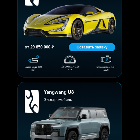
от 29 850 000 ₽
Оставить заявку
До 100 км/ч 2.36
Запас хода 450
Мощность - л.с /
сек
км
1306
Yangwang U8
Электромобиль