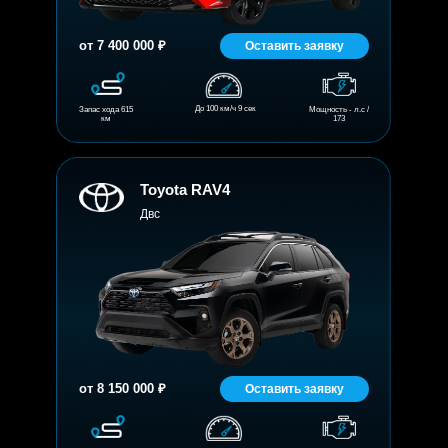
от 7 400 000 ₽
Оставить заявку
До 100 км/ч 9 сек
Запас хода 615
Мощность - л.с /
км
173
Toyota RAV4
Двс
от 8 150 000 ₽
Оставить заявку