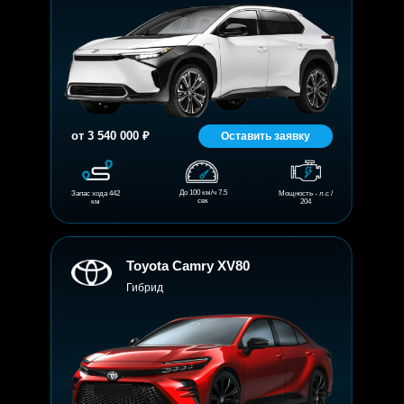
от 3 540 000 ₽
Оставить заявку
До 100 км/ч 7.5
Запас хода 442
Мощность - л.с /
сек
км
204
Toyota Camry XV80
Гибрид