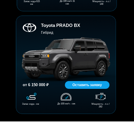
До 100 км/ч 11
Запас хода 615
Мощность - л.с /
сек
км
149
Toyota PRADO BX
Гибрид
от 6 150 000 ₽
Оставить заявку
До 100 км/ч - сек
Запас хода - км
Мощность - л.с /
282